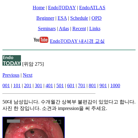
Home
|
EndoTODAY
|
EndoATLAS
Beginner
|
ESA
|
Schedule
|
OPD
Seminars
|
Atlas
|
Recent
|
Links
EndoTODAY 내시경 교실
[위암 275]
Previous
|
Next
001
|
101
|
201
|
301
|
401
|
501
|
601
|
701
|
801
|
901
|
1000
50대 남성입니다. 수개월간 상복부 불편감이 있었다고 합니다.
사진 한 장입니다. 소견과 impression을 써 주세요.