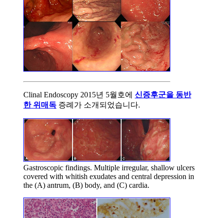
Clinal Endoscopy 2015년 5월호에
신증후군을 동반
한 위매독
증례가 소개되었습니다.
Gastroscopic findings. Multiple irregular, shallow ulcers
covered with whitish exudates and central depression in
the (A) antrum, (B) body, and (C) cardia.