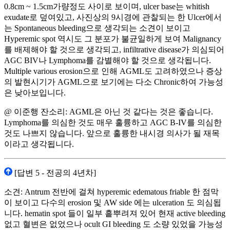
0.8cm ~ 1.5cm가량정도 사이로 보이며, ulcer base는 whitish
exudate로 덮여있고, 사진상의 9시경에 관찰되는 한 Ulcer에서
는 Spontaneous bleeding으로 생각되는 소견이 보이고
Hyperemic spot 역시도 그 분포가 불균일하게 보여 Malignancy
를 배제해야 할 것으로 생각되고, infiltrative disease가 의심되어
AGC BIV나 Lymphoma를 감별해야 할 것으로 생각됩니다.
Multiple various erosion으로 인해 AGML도 고려하였으나 증상
의 발현시기가 AGML으로 보기에는 다소 Chronic하여 가능성
은 낮아보입니다.
@ 이준행 잔소리: AGML은 아닌 것 같다는 것은 좋습니다.
Lymphoma를 의심한 것도 매우 훌륭하고 AGC B-IV를 의심한
것도 나쁘지 않습니다. 앞으로 훌륭한 내시경 의사가 될 재목
이라고 생각됩니다.
[답변 5 - 전공의 4년차]
소견: Antrum 전반에 걸쳐 hyperemic edematous friable 한 점막
이 보이고 다수의 erosion 및 AW side 에는 ulceration 도 의심됩
니다. hematin spot 들이 일부 흩뿌려져 있어 현재 active bleeding
없고 혈변은 없었으나 ocult GI bleeding 도 소량 있었을 가능성