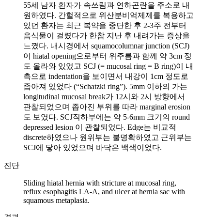
55세 남자 환자가 속쓰림과 연하곤란을 주소로 내
원하였다. 간헐적으로 위산분비억제제를 복용하고
있던 환자는 최근 복약을 중단한 후 2-3주 전부터
음식물이 걸렸다가 한참 지난 후 내려가는 증상을
느꼈다. 내시경에서 squamocolumnar junction (SCJ)
이 hiatal opening으로부터 위주름과 함께 약 3cm 정
도 올라와 있었고 SCJ (= mucosal ring = B ring)이 내
측으로 indentation을 보이면서 내강이 1cm 정도로
좁아져 있었다 (“Schatzki ring”). 5mm 이하의 가는
longitudinal mucosal break가 12시와 2시 방향에서
관찰되었으며 좁아진 부위를 따라 marginal erosion
도 보였다. SCJ직하부에는 약 5-6mm 크기의 round
depressed lesion 이 관찰되었다. Edge는 비교적
discrete하였으나 원위부는 불명확하였고 근위부는
SCJ에 닿아 있었으며 바닥은 백색이었다.
진단
Sliding hiatal hernia with stricture at mucosal ring,
reflux esophagitis LA-A, and ulcer at hernia sac with
squamous metaplasia.