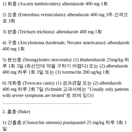
1) 회충 (Ascaris lumbricoides): albendazole 400 mg 1회
2) 요충 (Enterobius vermicularis): albendazole 400 mg 3주 간격으
로 3회
3) 편충 (Trichuris trichiura): albendazole 400 mg 1회
4) 구충 (Ancylostoma duodenale, Necator americanus): albendazole
400 mg 1회
5) 분선충 (Strongyloides stercoralis): (1) thiabendazole 25mg/kg 하
루 1회 3일 (최선인데 약을 구하기 어렵다) 또는 (2) albendazole
400 mg 하루 1회 3일 또는 (3) ivermectin 200 ug/kg 1회
6) 개회충 (Toxocara canis): (1) 경과관찰 또는 (2) albendazole
400 mg 하루 2회 7일 (Schmidt 교과서에는 "Usually only patients
with severe symptoms are treated"로 씌여 있다)
2. 흡충 (fluke)
1) 간흡층 (Clonorchis sinensis) praziquantel 25 mg/kg 하루 3회 1
일