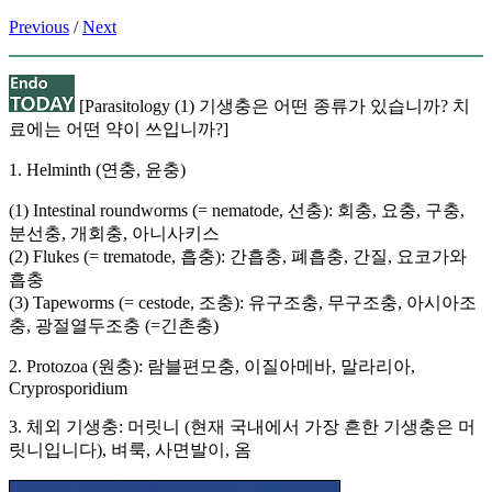
Previous
/
Next
[Parasitology (1) 기생충은 어떤 종류가 있습니까? 치
료에는 어떤 약이 쓰입니까?]
1. Helminth (연충, 윤충)
(1) Intestinal roundworms (= nematode, 선충): 회충, 요충, 구충,
분선충, 개회충, 아니사키스
(2) Flukes (= trematode, 흡충): 간흡충, 폐흡충, 간질, 요코가와
흡충
(3) Tapeworms (= cestode, 조충): 유구조충, 무구조충, 아시아조
충, 광절열두조충 (=긴촌충)
2. Protozoa (원충): 람블편모충, 이질아메바, 말라리아,
Cryprosporidium
3. 체외 기생충: 머릿니 (현재 국내에서 가장 흔한 기생충은 머
릿니입니다), 벼룩, 사면발이, 옴